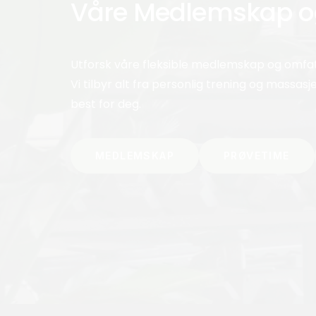
Våre Medlemskap og
Babymassasje
BassengTrening – mu
Utforsk våre fleksible medlemskap og omfatt
Vi tilbyr alt fra personlig trening og massas
best for deg.
MEDLEMSKAP
PRØVETIME