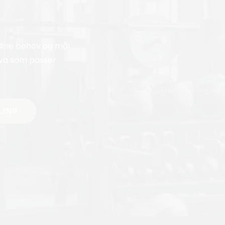
dine behov og mål.
 hva som passer
LING