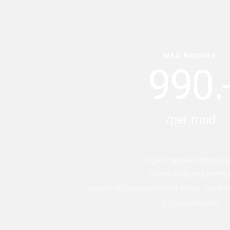
MED BINDING
990.
/per mnd
Ingen innmeldingsavg
6 måneders bindin
Løpende abonnement etter bindin
oppsigelsestid