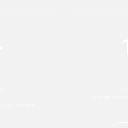
-
ift
In
g
Løpende abonne
g med 1 måneds