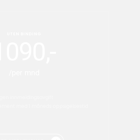
UTEN BINDING
1090,-
/per mnd
gen innmeldingsavgift
ment med 1 måneds oppsigelsestid