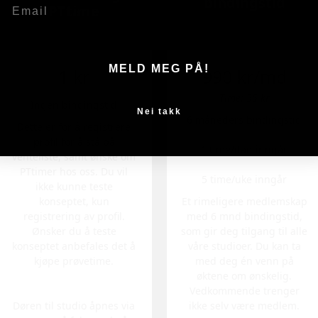
E-post
MELD MEG PÅ!
Nei takk