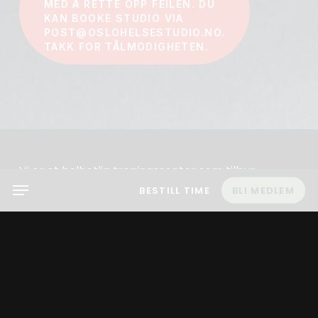
MED Å RETTE OPP FEILEN. DU
KAN BOOKE STUDIO VIA
POST@OSLOHELSESTUDIO.NO.
TAKK FOR TÅLMODIGHETEN.
Vi er et helhetlig treningssenter som tilbyr
Menu
behandling, kurs og trening i private treningsrom
BESTILL TIME
BLI MEDLEM
tilpasset dine behov. Våre private
treningsstudioer er tilrettelagt for
småbarnsforeldre med vippestoler, babygym og
leker, slik at du kan trene uten kø og forstyrrelser.
Hos oss finner du et rolig og tilrettelagt miljø som
setter din helse og trivsel i fokus. OsloKvinneHelse