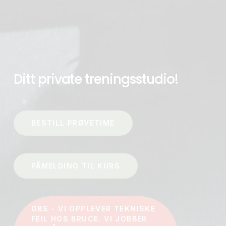
Ditt private treningsstudio!
BESTILL PRØVETIME
PÅMELDING TIL KURS
OBS - VI OPPLEVER TEKNISKE
FEIL HOS BRUCE. VI JOBBER