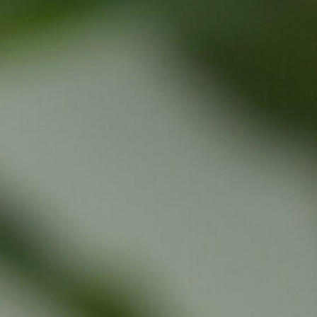
Babymassasje
BassengTrening – mu