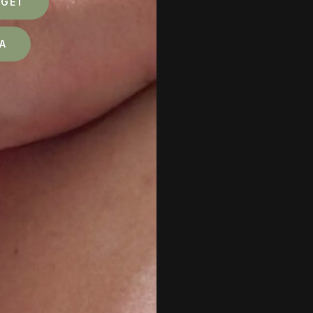
RGET
A