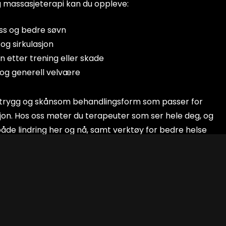
massasjeterapi kan du oppleve:
ss og bedre søvn
og sirkulasjon
n etter trening eller skade
 og generell velvære
 trygg og skånsom behandlingsform som passer for
asjon. Hos oss møter du terapeuter som ser hele deg, og
åde lindring her og nå, samt verktøy for bedre helse
i deg selv rom for lindring, velvære og ny energi.