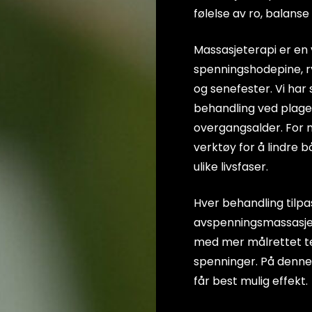
følelse av ro, balans
skel og skjelett
Massasjeterapi er en
spenningshodepine, r
og senefester. Vi har
behandling ved plager
overgangsalder. For 
verktøy for å lindre 
ulike livsfaser.
Hver behandling tilpa
avspenningsmassasje,
med mer målrettet te
spenninger. På denne
får best mulig effekt.