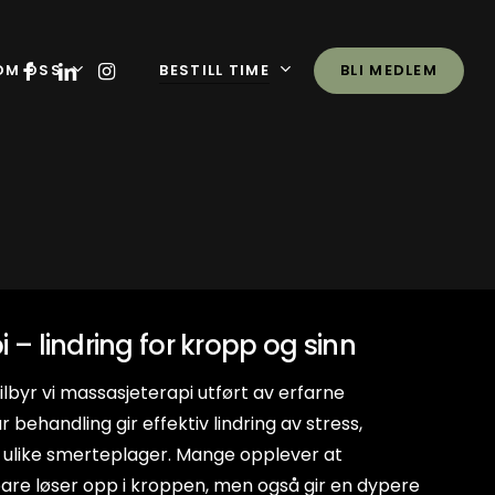
FACEBOOK
LINKEDIN
INSTAGRAM
OM OSS
BESTILL TIME
BLI MEDLEM
ed Bekkenleddsmerter
 – lindring for kropp og sinn
g
arkurs
ilbyr vi massasjeterapi utført av erfarne
behandling gir effektiv lindring av stress,
ulike smerteplager. Mange opplever at
are løser opp i kroppen, men også gir en dypere