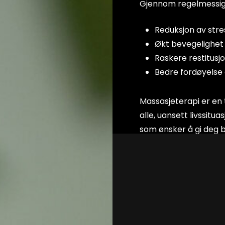
Gjennom regelmessig 
Reduksjon av stre
Økt bevegelighet 
Raskere restitusjo
Bedre fordøyelse
Massasjeterapi er en
alle, uansett livssitu
som ønsker å gi deg b
på lang sikt.
Bestill time i dag og g