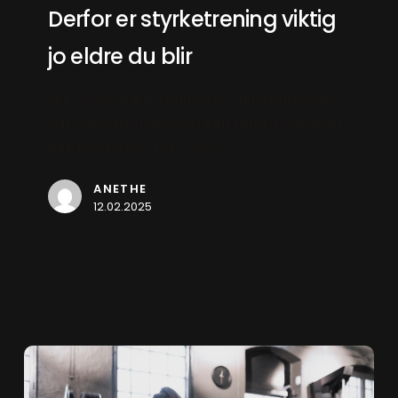
styrketrening
Derfor er styrketrening viktig
viktig
jo eldre du blir
jo
eldre
Når vi blir eldre, reduseres muskelmassen
du
vår naturlig, noe som igjen fører til nedsatt
blir
muskelstyrke. Hvis vi ikke…
ANETHE
12.02.2025