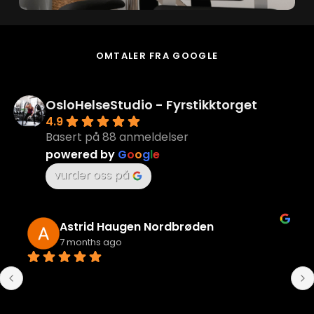
OMTALER FRA GOOGLE
OsloHelseStudio - Fyrstikktorget
4.9
Basert på 88 anmeldelser
powered by
G
o
o
g
l
e
vurder oss på
Mari Lund Arnem
7 months ago
Supre treningstimer og god oppfølging. Er det 
lengste sammenhengende jeg har trent i voksen 
alder, og det har virkelig hjulpet både som 