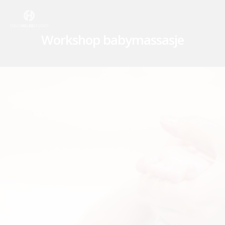
Skip
to
main
Workshop babymassasje
content