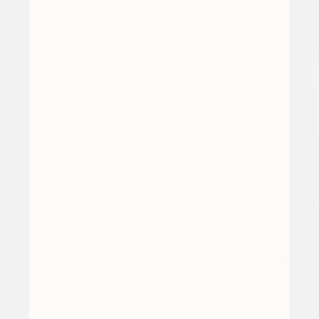
ro,
e
styrke
d
og
b
trygghet
i
fødselen