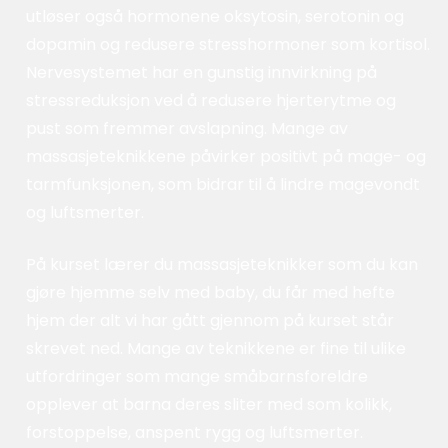
utløser også hormonene oksytosin, serotonin og
dopamin og redusere stresshormoner som kortisol.
Nervesystemet har en gunstig innvirkning på
stressreduksjon ved å redusere hjerterytme og
pust som fremmer avslapning. Mange av
massasjeteknikkene påvirker positivt på mage- og
tarmfunksjonen, som bidrar til å lindre magevondt
og luftsmerter.
På kurset lærer du massasjeteknikker som du kan
gjøre hjemme selv med baby, du får med hefte
hjem der alt vi har gått gjennom på kurset står
skrevet ned. Mange av teknikkene er fine til ulike
utfordringer som mange småbarnsforeldre
opplever at barna deres sliter med som kolikk,
forstoppelse, anspent rygg og luftsmerter.