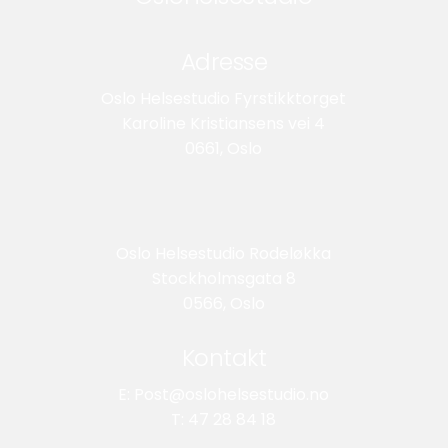
Adresse
Oslo Helsestudio Fyrstikktorget
Karoline Kristiansens vei 4
0661, Oslo
Oslo Helsestudio Rodeløkka
Stockholmsgata 8
0566, Oslo
Kontakt
E: Post@oslohelsestudio.no
T: 47 28 84 18