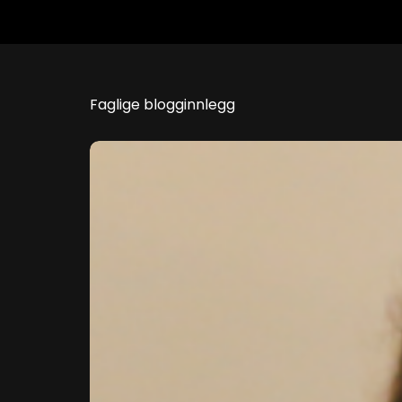
Faglige blogginnlegg
Fødselskurs
for
par
–
finn
ro,
styrke
og
trygghet
i