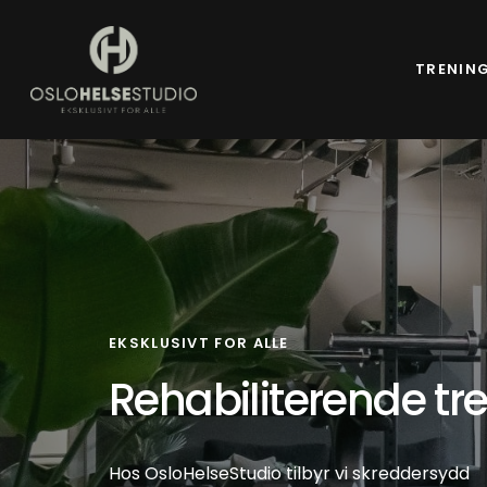
Skip
to
TRENIN
main
content
Timeplan Vår 2026
Pilates Reformer
Yoga Matrescence –
morskap
Mamma & Baby Pila
Mamma og Baby St
EKSKLUSIVT FOR ALLE
Mamma & Baby Pila
Rehabiliterende tr
Mamma & baby yo
Pappa og Baby ster
Styrketrening kvinn
Hos OsloHelseStudio tilbyr vi skreddersydd
Styrketrening for kv