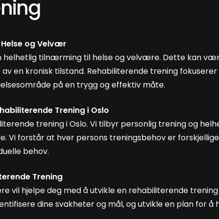
ening
r Helse og Velvær
en helhetlig tilnærming til helse og velvære. Dette kan væ
r av en kronisk tilstand. Rehabiliterende trening fokusere
egelsesområde på en trygg og effektiv måte.
abiliterende Trening i Oslo
literende trening i Oslo. Vi tilbyr personlig trening og he
. Vi forstår at hver persons treningsbehov er forskjellige
duelle behov.
iterende Trening
re vil hjelpe deg med å utvikle en rehabiliterende trening
ntifisere dine svakheter og mål, og utvikle en plan for å