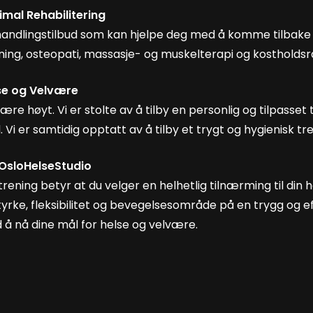
imal Rehabilitering
handlingstilbud som kan hjelpe deg med å komme tilbake til
trening, osteopati, massasje- og muskelterapi og kostholds
se og Velvære
re høyt. Vi er stolte av å tilby en personlig og tilpasset
. Vi er samtidig opptatt av å tilby et trygt og hygienisk tr
 OsloHelseStudio
rening betyr at du velger en helhetlig tilnærming til din he
rke, fleksibilitet og bevegelsesområde på en trygg og eff
å nå dine mål for helse og velvære.