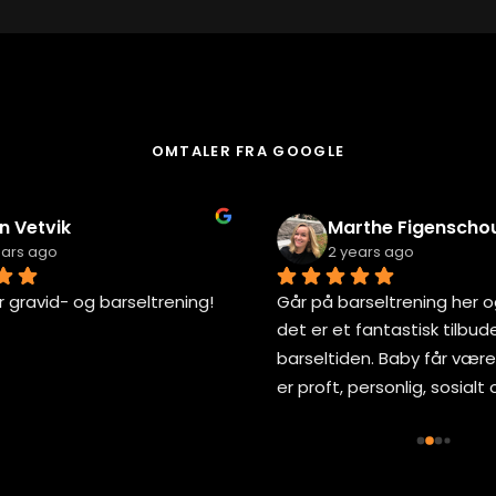
OMTALER FRA GOOGLE
delen Ulleberg
Marie Standal
ears ago
2 years ago
stisk!
Anbefaler OsloHelsestudio
varmeste! Det er flotte, re
ryddige lokaler. Liker veldig
konseptet med private tre
og at det i tillegg tilbys kur
grupper med personlig tren
deltatt på «Mamma Sterk»