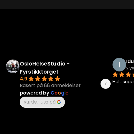
Milena K
Ma
OsloHelseStudio -
2 years ago
2 y
Fyrstikktorget
4.9
Helt fanta
Basert på 88 anmeldelser
powered by
G
o
o
g
l
e
 
vurder oss på