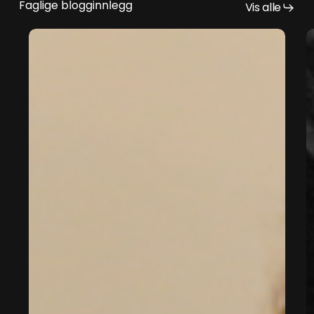
Faglige blogginnlegg
Vis alle
Fødselskurs
D
for
e
par
s
–
v
finn
j
ro,
e
styrke
d
og
b
trygghet
i
fødselen