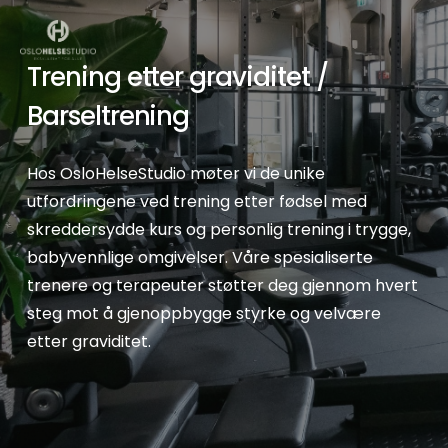
Skip
to
main
Trening etter graviditet /
content
Barseltrening
Hos OsloHelseStudio møter vi de unike
utfordringene ved trening etter fødsel med
skreddersydde kurs og personlig trening i trygge,
babyvennlige omgivelser. Våre spesialiserte
trenere og terapeuter støtter deg gjennom hvert
steg mot å gjenoppbygge styrke og velvære
etter graviditet.