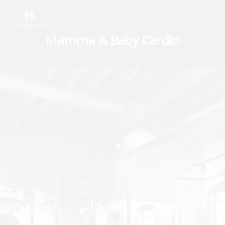
Skip
to
main
Mamma & Baby Cardio
content