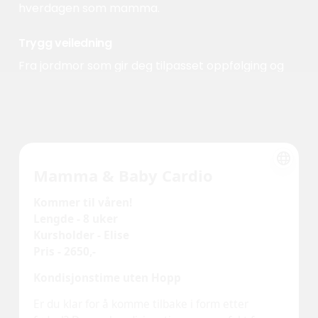
hverdagen som mamma.
Trygg veiledning
Fra jordmor som gir deg tilpasset oppfølging og
hjelper deg med å bygge opp kroppen igjen etter
fødsel.
Timen er for deg som ammer
Du kan ta det i ditt eget tempo, og babyen er
selvfølgelig velkommen til å være med.
Fellesskap
Møt andre mødre som er i samme situasjon og få
motivasjon, støtte og tips underveis.
Ikke vent med å komme tilbake til formen du
ønsker!