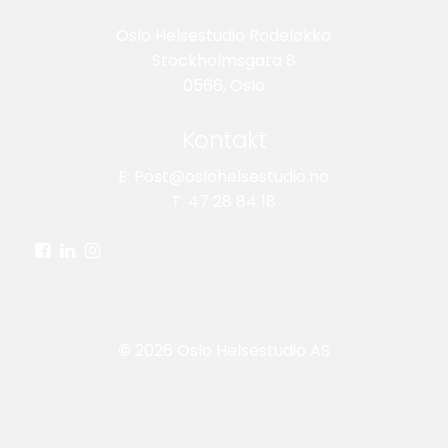
Oslo Helsestudio Rodeløkka
Stockholmsgata 8
0566, Oslo
Kontakt
E: Post@oslohelsestudio.no
T: 47 28 84 18
©
2026
Oslo Helsestudio AS