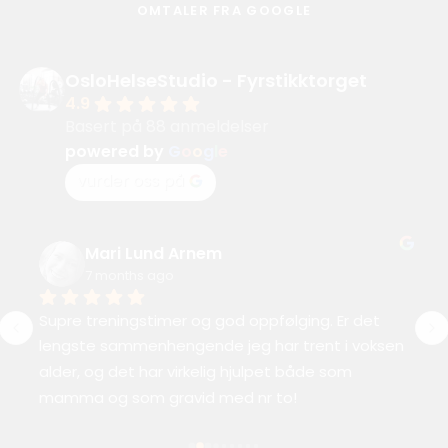
OMTALER FRA GOOGLE
OsloHelseStudio - Fyrstikktorget
4.9
Basert på 88 anmeldelser
powered by
G
o
o
g
l
e
vurder oss på
Mari Lund Arnem
7 months ago
Supre treningstimer og god oppfølging. Er det 
lengste sammenhengende jeg har trent i voksen 
alder, og det har virkelig hjulpet både som 
mamma og som gravid med nr to!