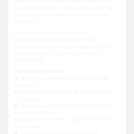
Bli med på timen og opplev hvordan du kan bygge
opp både kondisjon og energi på en trygg og
effektiv måte. Start reisen mot å føle deg sterk,
opplagt og klar for å takle din nye hverdag.