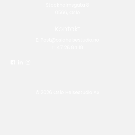
Stockholmsgata 8
0566, Oslo
Kontakt
E: Post@oslohelsestudio.no
T: 47 28 84 18
©
2026
Oslo Helsestudio AS