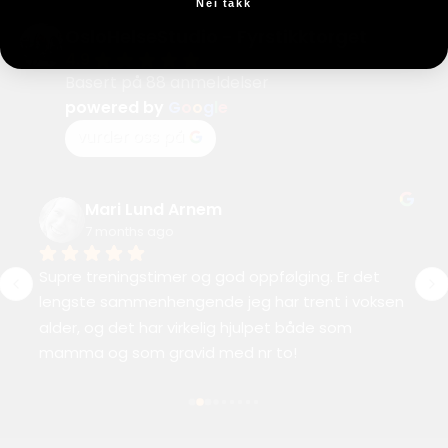
Nei takk
OsloHelseStudio - Fyrstikktorget
4.9
Basert på 88 anmeldelser
powered by
G
o
o
g
l
e
vurder oss på
Mari Lund Arnem
7 months ago
Supre treningstimer og god oppfølging. Er det 
lengste sammenhengende jeg har trent i voksen 
alder, og det har virkelig hjulpet både som 
mamma og som gravid med nr to!