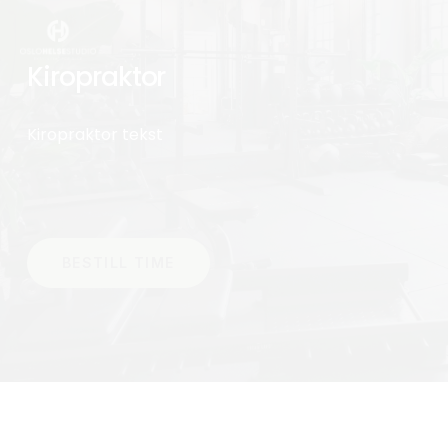
Skip
to
main
Kiropraktor
content
Kiropraktor tekst
BESTILL TIME